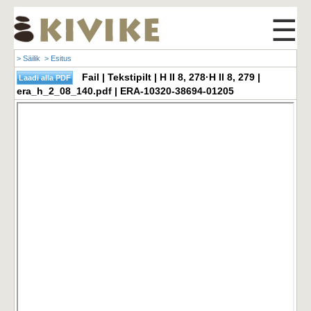
☰
> Säilik
> Esitus
Fail | Tekstipilt | H II 8, 278·H II 8, 279 |
era_h_2_08_140.pdf | ERA-10320-38694-01205