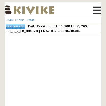
☰
> Säilik
> Esitus
> Palad
Fail | Tekstipilt | H II 8, 768·H II 8, 769 |
era_h_2_08_385.pdf | ERA-10320-38695-06404