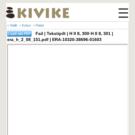
☰
> Säilik
> Esitus
> Palad
Fail | Tekstipilt | H II 8, 300·H II 8, 301 |
era_h_2_08_151.pdf | ERA-10320-38696-01603