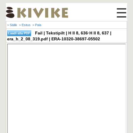
☰
> Säilik
> Esitus
> Pala
Fail | Tekstipilt | H II 8, 636·H II 8, 637 |
era_h_2_08_319.pdf | ERA-10320-38697-05502