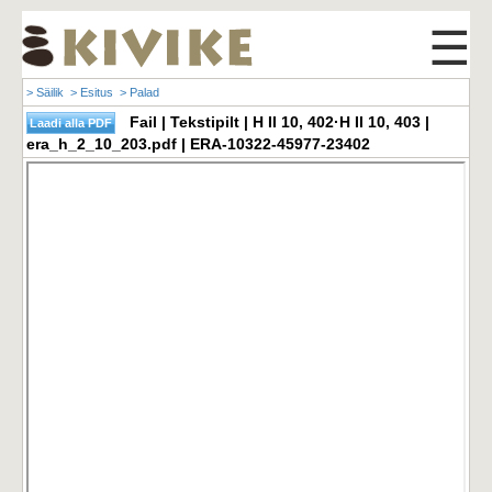
☰
> Säilik
> Esitus
> Palad
Fail | Tekstipilt | H II 10, 402·H II 10, 403 |
era_h_2_10_203.pdf | ERA-10322-45977-23402