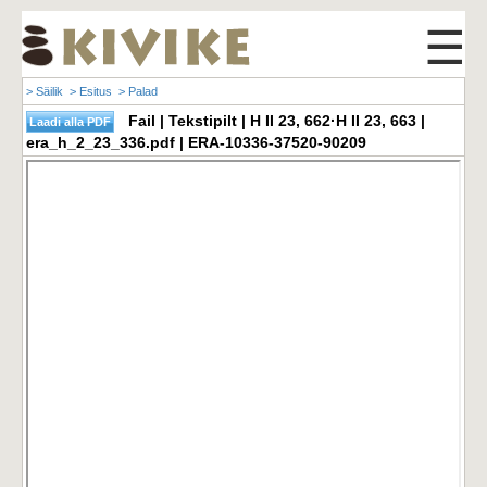
☰
> Säilik
> Esitus
> Palad
Fail | Tekstipilt | H II 23, 662·H II 23, 663 |
era_h_2_23_336.pdf | ERA-10336-37520-90209