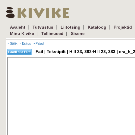
|
|
|
|
Avaleht
Tutvustus
Liitotsing
Kataloog
Projektid
|
|
Minu Kivike
Tellimused
Sisene
> Säilik
> Esitus
> Palad
Fail | Tekstipilt | H II 23, 382·H II 23, 383 | er