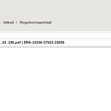
|
|
Isikud
Kogukonnaportaal
a_h_2_23_196.pdf | ERA-10336-37523-19206