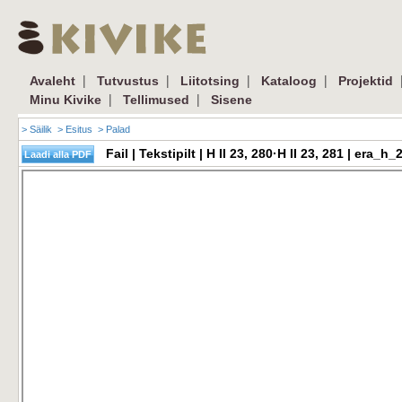
|
|
|
|
Avaleht
Tutvustus
Liitotsing
Kataloog
Projektid
|
|
Minu Kivike
Tellimused
Sisene
> Säilik
> Esitus
> Palad
Fail | Tekstipilt | H II 23, 280·H II 23, 281 | er