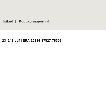
|
|
Isikud
Kogukonnaportaal
a_h_2_23_143.pdf | ERA-10336-37527-78302