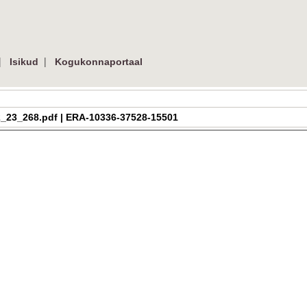
|
|
Isikud
Kogukonnaportaal
a_h_2_23_268.pdf | ERA-10336-37528-15501