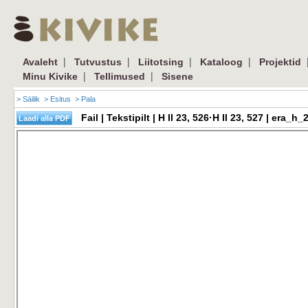
|
|
|
|
Avaleht
Tutvustus
Liitotsing
Kataloog
Projektid
|
|
Minu Kivike
Tellimused
Sisene
> Säilik
> Esitus
> Pala
Fail | Tekstipilt | H II 23, 526·H II 23, 527 | er