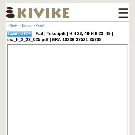
☰
> Säilik
> Esitus
> Palad
Fail | Tekstipilt | H II 23, 48·H II 23, 49 |
era_h_2_23_025.pdf | ERA-10336-37531-35708