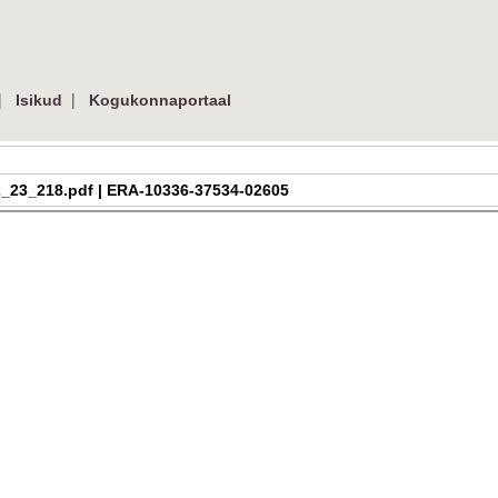
|
|
Isikud
Kogukonnaportaal
a_h_2_23_218.pdf | ERA-10336-37534-02605