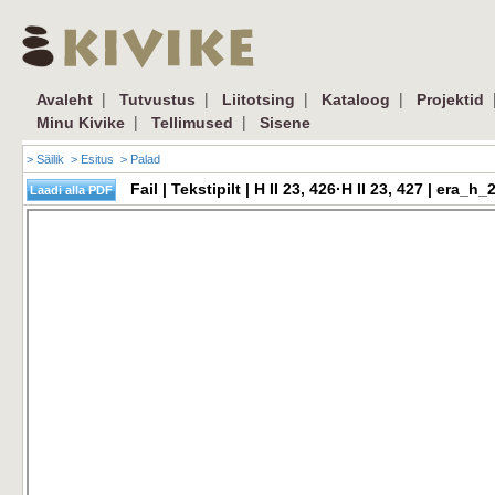
|
|
|
|
Avaleht
Tutvustus
Liitotsing
Kataloog
Projektid
|
|
Minu Kivike
Tellimused
Sisene
> Säilik
> Esitus
> Palad
Fail | Tekstipilt | H II 23, 426·H II 23, 427 | er