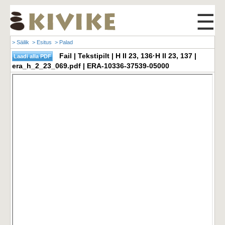
☰
> Säilik
> Esitus
> Palad
Fail | Tekstipilt | H II 23, 136·H II 23, 137 |
era_h_2_23_069.pdf | ERA-10336-37539-05000