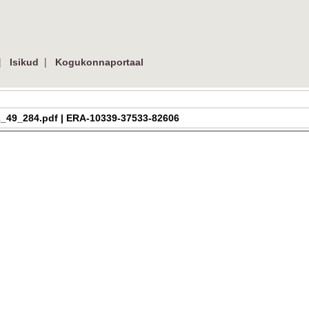
|
|
Isikud
Kogukonnaportaal
a_h_2_49_284.pdf | ERA-10339-37533-82606