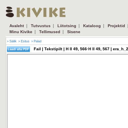
|
|
|
|
Avaleht
Tutvustus
Liitotsing
Kataloog
Projektid
|
|
Minu Kivike
Tellimused
Sisene
> Säilik
> Esitus
> Palad
Fail | Tekstipilt | H II 49, 566·H II 49, 567 | er