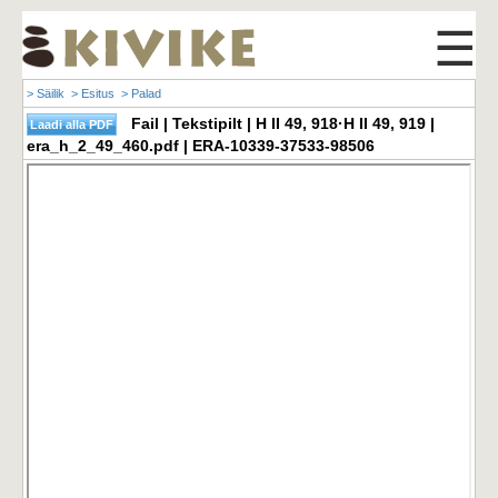
☰
> Säilik
> Esitus
> Palad
Fail | Tekstipilt | H II 49, 918·H II 49, 919 |
era_h_2_49_460.pdf | ERA-10339-37533-98506