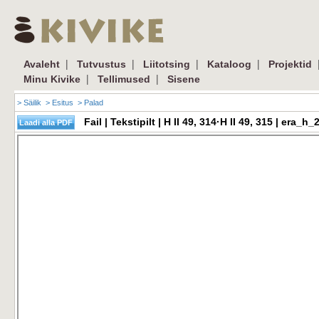
|
|
|
|
Avaleht
Tutvustus
Liitotsing
Kataloog
Projektid
|
|
Minu Kivike
Tellimused
Sisene
> Säilik
> Esitus
> Palad
Fail | Tekstipilt | H II 49, 314·H II 49, 315 | er