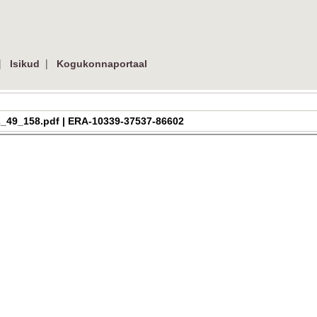
|
|
Isikud
Kogukonnaportaal
a_h_2_49_158.pdf | ERA-10339-37537-86602