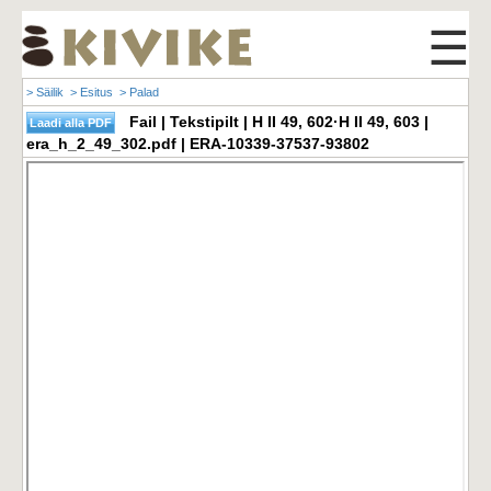
☰
> Säilik
> Esitus
> Palad
Fail | Tekstipilt | H II 49, 602·H II 49, 603 |
era_h_2_49_302.pdf | ERA-10339-37537-93802