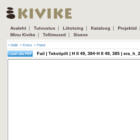
|
|
|
|
Avaleht
Tutvustus
Liitotsing
Kataloog
Projektid
|
|
Minu Kivike
Tellimused
Sisene
> Säilik
> Esitus
> Palad
Fail | Tekstipilt | H II 49, 384·H II 49, 385 | er