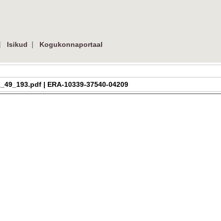
|
|
Isikud
Kogukonnaportaal
a_h_2_49_193.pdf | ERA-10339-37540-04209