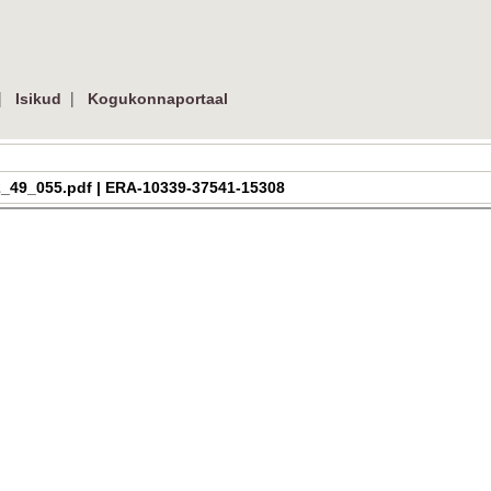
|
|
Isikud
Kogukonnaportaal
a_h_2_49_055.pdf | ERA-10339-37541-15308