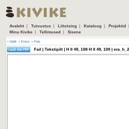
|
|
|
|
Avaleht
Tutvustus
Liitotsing
Kataloog
Projektid
|
|
Minu Kivike
Tellimused
Sisene
> Säilik
> Esitus
> Pala
Fail | Tekstipilt | H II 49, 108·H II 49, 109 | er