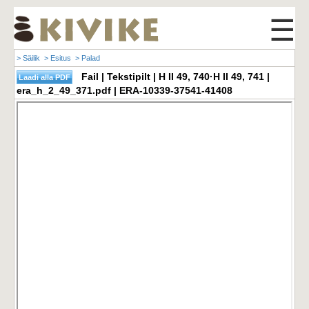
☰
> Säilik
> Esitus
> Palad
Fail | Tekstipilt | H II 49, 740·H II 49, 741 |
era_h_2_49_371.pdf | ERA-10339-37541-41408