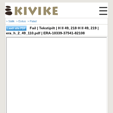
☰
> Säilik
> Esitus
> Palad
Fail | Tekstipilt | H II 49, 218·H II 49, 219 |
era_h_2_49_110.pdf | ERA-10339-37541-82108