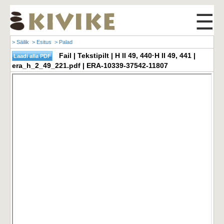
☰
> Säilik
> Esitus
> Palad
Fail | Tekstipilt | H II 49, 440·H II 49, 441 |
era_h_2_49_221.pdf | ERA-10339-37542-11807