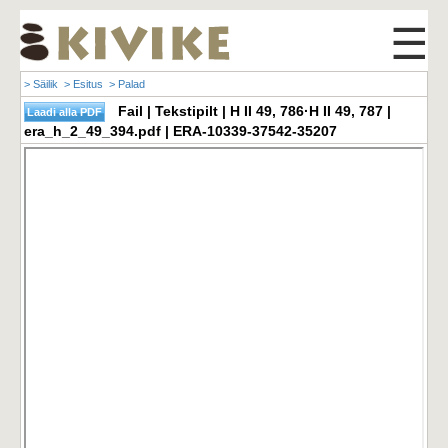
☰
> Säilik
> Esitus
> Palad
Fail | Tekstipilt | H II 49, 786·H II 49, 787 |
era_h_2_49_394.pdf | ERA-10339-37542-35207