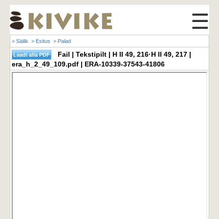
☰
> Säilik
> Esitus
> Palad
Fail | Tekstipilt | H II 49, 216·H II 49, 217 |
era_h_2_49_109.pdf | ERA-10339-37543-41806