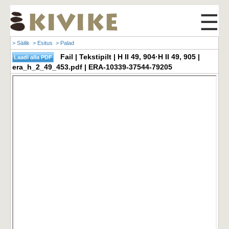
☰
> Säilik
> Esitus
> Palad
Fail | Tekstipilt | H II 49, 904·H II 49, 905 |
era_h_2_49_453.pdf | ERA-10339-37544-79205