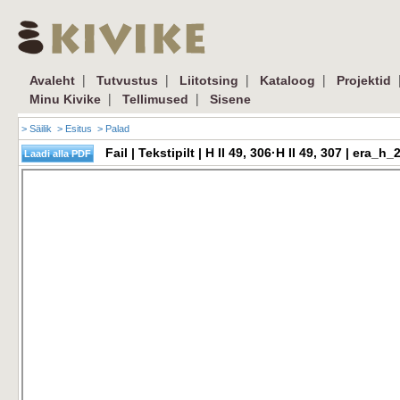
|
|
|
|
Avaleht
Tutvustus
Liitotsing
Kataloog
Projektid
|
|
Minu Kivike
Tellimused
Sisene
> Säilik
> Esitus
> Palad
Fail | Tekstipilt | H II 49, 306·H II 49, 307 | er