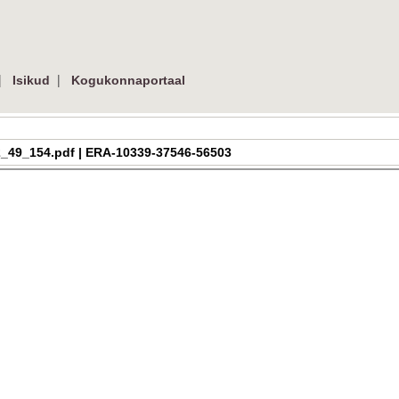
|
|
Isikud
Kogukonnaportaal
a_h_2_49_154.pdf | ERA-10339-37546-56503