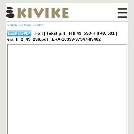
☰
> Säilik
> Esitus
> Palad
Fail | Tekstipilt | H II 49, 590·H II 49, 591 |
era_h_2_49_296.pdf | ERA-10339-37547-89402