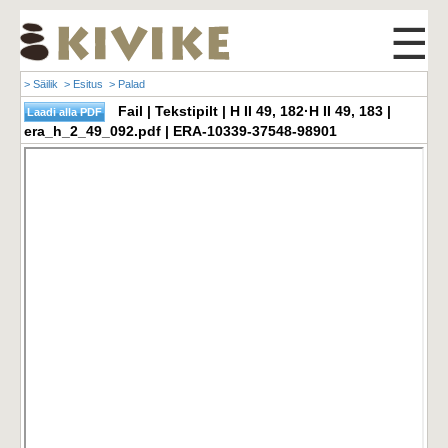
☰
> Säilik
> Esitus
> Palad
Fail | Tekstipilt | H II 49, 182·H II 49, 183 |
era_h_2_49_092.pdf | ERA-10339-37548-98901