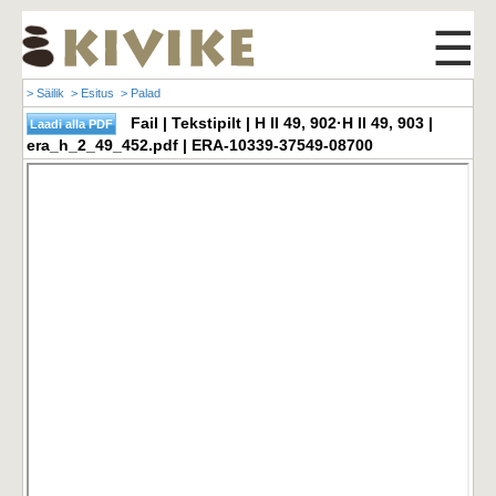
☰
> Säilik
> Esitus
> Palad
Fail | Tekstipilt | H II 49, 902·H II 49, 903 |
era_h_2_49_452.pdf | ERA-10339-37549-08700