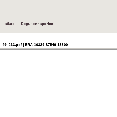
|
|
Isikud
Kogukonnaportaal
a_h_2_49_213.pdf | ERA-10339-37549-13300