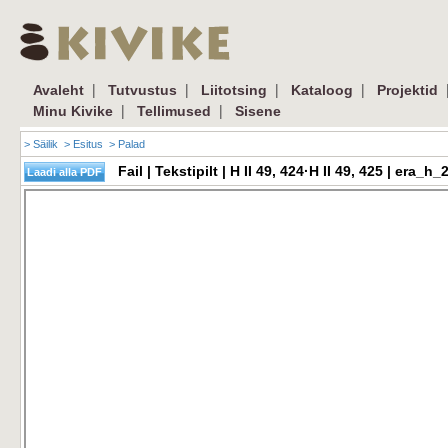
|
|
|
|
Avaleht
Tutvustus
Liitotsing
Kataloog
Projektid
|
|
Minu Kivike
Tellimused
Sisene
> Säilik
> Esitus
> Palad
Fail | Tekstipilt | H II 49, 424·H II 49, 425 | er