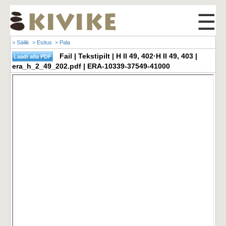
☰
> Säilik
> Esitus
> Pala
Fail | Tekstipilt | H II 49, 402·H II 49, 403 |
era_h_2_49_202.pdf | ERA-10339-37549-41000