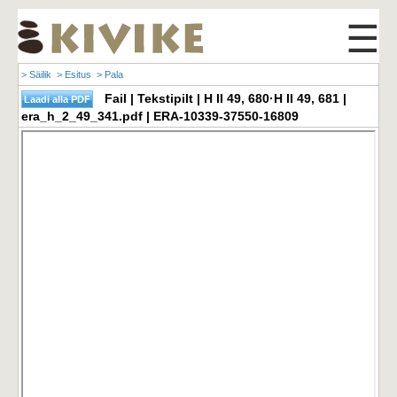
☰
> Säilik
> Esitus
> Pala
Fail | Tekstipilt | H II 49, 680·H II 49, 681 |
era_h_2_49_341.pdf | ERA-10339-37550-16809