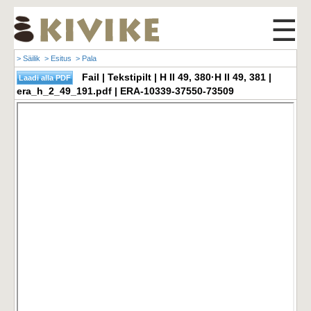
☰
> Säilik
> Esitus
> Pala
Fail | Tekstipilt | H II 49, 380·H II 49, 381 |
era_h_2_49_191.pdf | ERA-10339-37550-73509