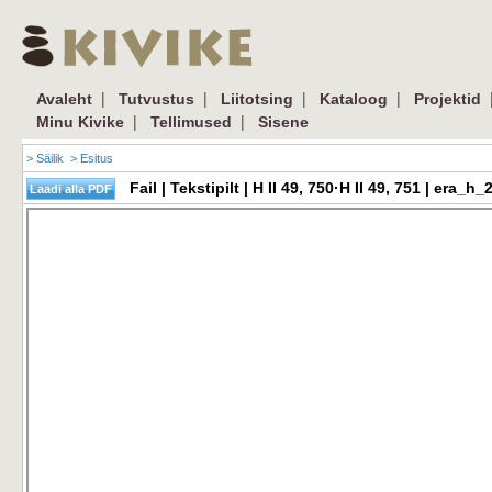
|
|
|
|
Avaleht
Tutvustus
Liitotsing
Kataloog
Projektid
|
|
Minu Kivike
Tellimused
Sisene
> Säilik
> Esitus
Fail | Tekstipilt | H II 49, 750·H II 49, 751 | er