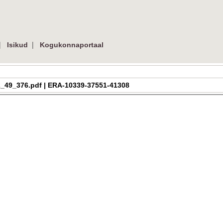
|
|
Isikud
Kogukonnaportaal
a_h_2_49_376.pdf | ERA-10339-37551-41308