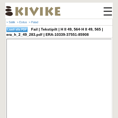
☰
> Säilik
> Esitus
> Palad
Fail | Tekstipilt | H II 49, 564·H II 49, 565 |
era_h_2_49_283.pdf | ERA-10339-37551-85908