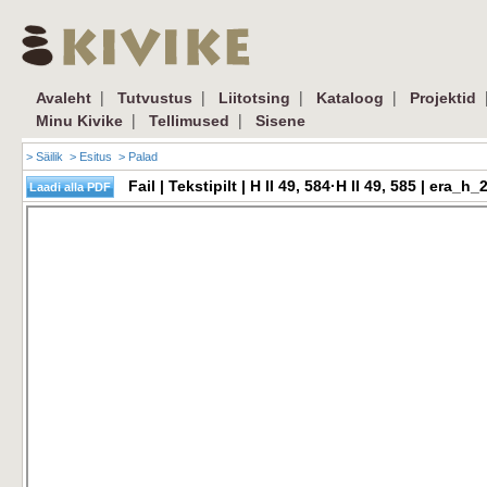
|
|
|
|
Avaleht
Tutvustus
Liitotsing
Kataloog
Projektid
|
|
Minu Kivike
Tellimused
Sisene
> Säilik
> Esitus
> Palad
Fail | Tekstipilt | H II 49, 584·H II 49, 585 | er