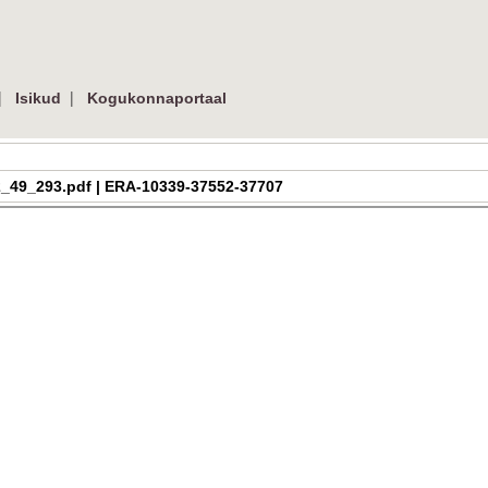
|
|
Isikud
Kogukonnaportaal
a_h_2_49_293.pdf | ERA-10339-37552-37707