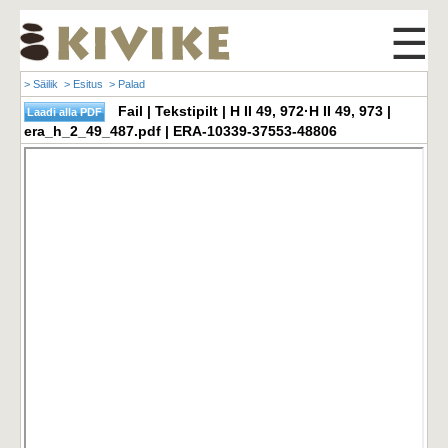
☰
> Säilik
> Esitus
> Palad
Fail | Tekstipilt | H II 49, 972·H II 49, 973 |
era_h_2_49_487.pdf | ERA-10339-37553-48806