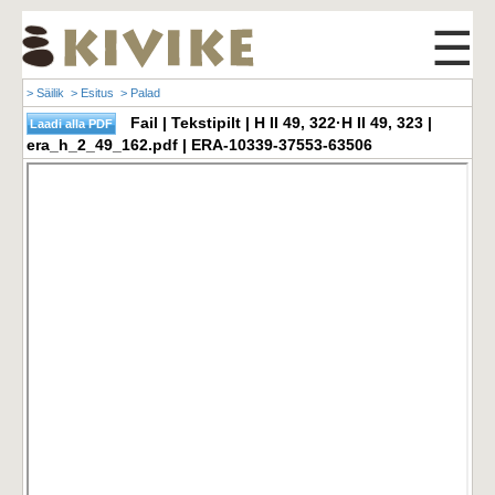
☰
> Säilik
> Esitus
> Palad
Fail | Tekstipilt | H II 49, 322·H II 49, 323 |
era_h_2_49_162.pdf | ERA-10339-37553-63506