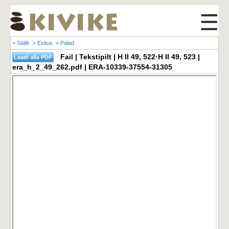
☰
> Säilik
> Esitus
> Palad
Fail | Tekstipilt | H II 49, 522·H II 49, 523 |
era_h_2_49_262.pdf | ERA-10339-37554-31305