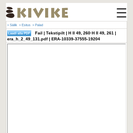
☰
> Säilik
> Esitus
> Palad
Fail | Tekstipilt | H II 49, 260·H II 49, 261 |
era_h_2_49_131.pdf | ERA-10339-37555-19204