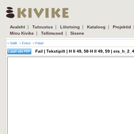
|
|
|
|
Avaleht
Tutvustus
Liitotsing
Kataloog
Projektid
|
|
Minu Kivike
Tellimused
Sisene
> Säilik
> Esitus
> Palad
Fail | Tekstipilt | H II 49, 58·H II 49, 59 | era_