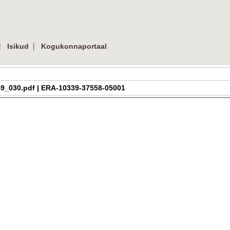
|
|
Isikud
Kogukonnaportaal
h_2_49_030.pdf | ERA-10339-37558-05001