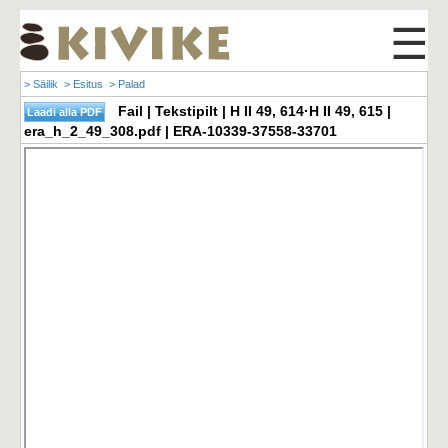
☰
> Säilik
> Esitus
> Palad
Fail | Tekstipilt | H II 49, 614·H II 49, 615 |
era_h_2_49_308.pdf | ERA-10339-37558-33701