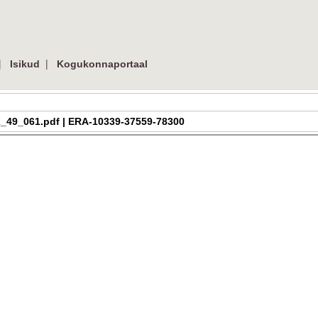
|
|
Isikud
Kogukonnaportaal
a_h_2_49_061.pdf | ERA-10339-37559-78300