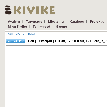
|
|
|
|
Avaleht
Tutvustus
Liitotsing
Kataloog
Projektid
|
|
Minu Kivike
Tellimused
Sisene
> Säilik
> Esitus
> Palad
Fail | Tekstipilt | H II 49, 120·H II 49, 121 | er