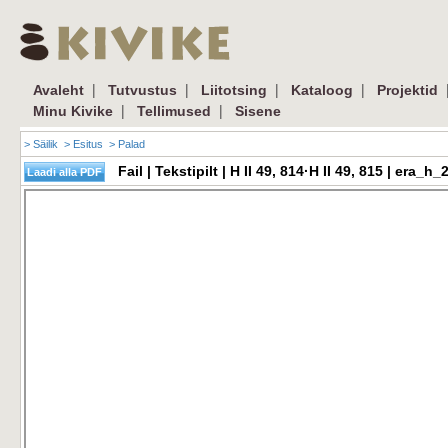
|
|
|
|
Avaleht
Tutvustus
Liitotsing
Kataloog
Projektid
|
|
Minu Kivike
Tellimused
Sisene
> Säilik
> Esitus
> Palad
Fail | Tekstipilt | H II 49, 814·H II 49, 815 | er