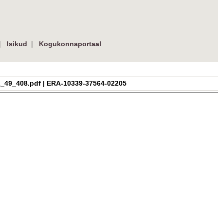
|
|
Isikud
Kogukonnaportaal
a_h_2_49_408.pdf | ERA-10339-37564-02205