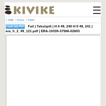
☰
> Säilik
> Esitus
> Palad
Fail | Tekstipilt | H II 49, 240·H II 49, 241 |
era_h_2_49_121.pdf | ERA-10339-37566-02603