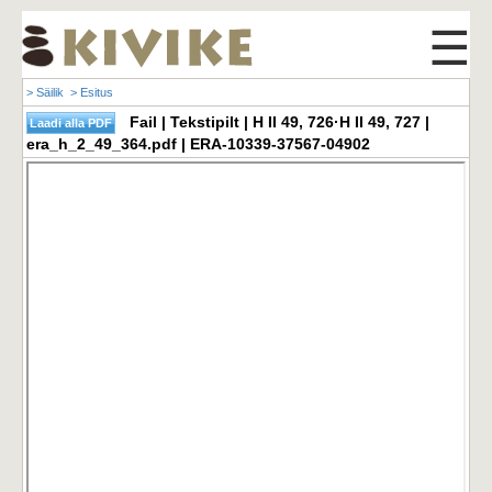
☰
> Säilik
> Esitus
Fail | Tekstipilt | H II 49, 726·H II 49, 727 |
era_h_2_49_364.pdf | ERA-10339-37567-04902