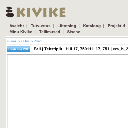
|
|
|
|
Avaleht
Tutvustus
Liitotsing
Kataloog
Projektid
|
|
Minu Kivike
Tellimused
Sisene
> Säilik
> Esitus
> Palad
Fail | Tekstipilt | H II 17, 750·H II 17, 751 | er