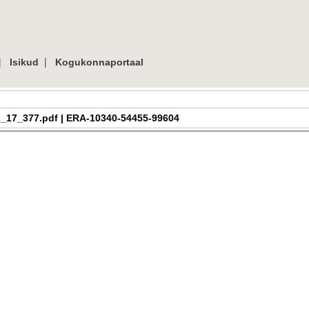
|
|
Isikud
Kogukonnaportaal
a_h_2_17_377.pdf | ERA-10340-54455-99604