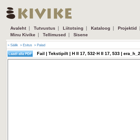
|
|
|
|
Avaleht
Tutvustus
Liitotsing
Kataloog
Projektid
|
|
Minu Kivike
Tellimused
Sisene
> Säilik
> Esitus
> Palad
Fail | Tekstipilt | H II 17, 532·H II 17, 533 | er