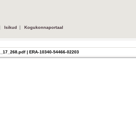
|
|
Isikud
Kogukonnaportaal
a_h_2_17_268.pdf | ERA-10340-54466-02203