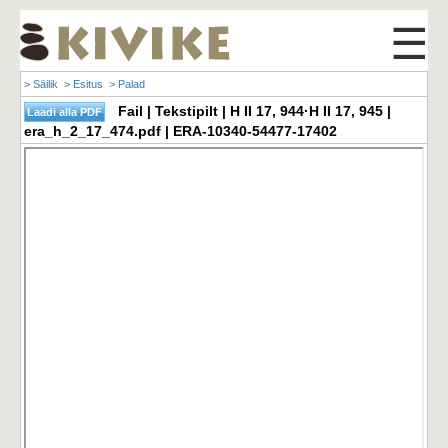
☰
> Säilik
> Esitus
> Palad
Fail | Tekstipilt | H II 17, 944·H II 17, 945 |
era_h_2_17_474.pdf | ERA-10340-54477-17402