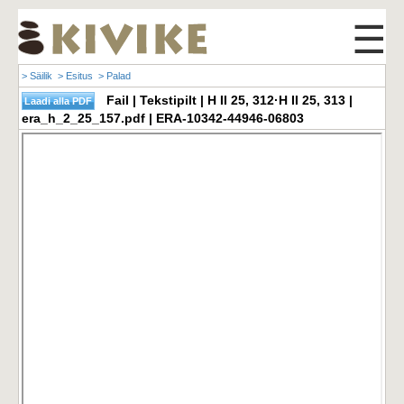
☰
> Säilik
> Esitus
> Palad
Fail | Tekstipilt | H II 25, 312·H II 25, 313 |
era_h_2_25_157.pdf | ERA-10342-44946-06803