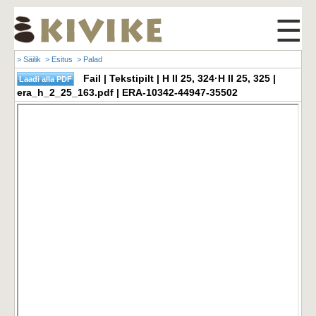
☰
> Säilik
> Esitus
> Palad
Fail | Tekstipilt | H II 25, 324·H II 25, 325 |
era_h_2_25_163.pdf | ERA-10342-44947-35502